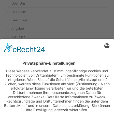
Über Uns
Das Team
Leistungen
Angebot
Aktuelles
Kurse
Kontakt
+49 391 2524640
UNSERE ÖFFNUNGSZEITEN
Montags:
08:00 bis 18:00 Uhr
Dienstags:
08:00 bis 18:00 Uhr
Mittwochs:
08:00 bis 18:00 Uhr