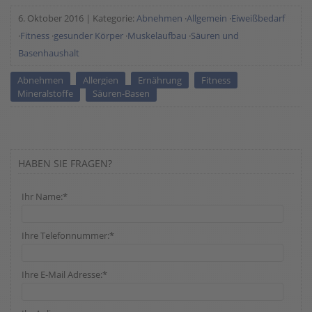
6. Oktober 2016
|
Kategorie:
Abnehmen
·
Allgemein
·
Eiweißbedarf
·
Fitness
·
gesunder Körper
·
Muskelaufbau
·
Säuren und
Basenhaushalt
Abnehmen
Allergien
Ernährung
Fitness
Mineralstoffe
Säuren-Basen
HABEN SIE FRAGEN?
Ihr Name:*
Ihre Telefonnummer:*
Ihre E-Mail Adresse:*