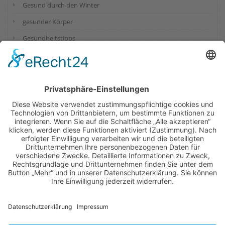
Gesund durch den Winter
gesunder Körper
Gesundheitstipps
Muskelaufbau
Säuren und Basenhaushalt
Vitaminmangel
Wichtige Mineralstoffe
SCHLAGWÖRTER
Vitamine
Mineralstoffe
Abnehmen
Eiweiß
Äpfel
Gesundheit
Muskelaufbau
Fitness
Eiweißbedarf
Allergien